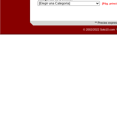
[Pág. princi
** Precios expre
© 2002/2022 Solo10.com