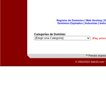
Registro de Dominios
|
Web Hosting
|
D
Dominios Expirados
|
Industrias
|
Indu
Categorías de Dominio:
[Pág. princi
** Precios expre
© 2002/2022 Solo10.com