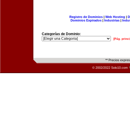
Registro de Dominios
|
Web Hosting
|
D
Dominios Expirados
|
Industrias
|
Indu
Categorías de Dominio:
[Pág. princi
** Precios expre
© 2002/2022 Solo10.com