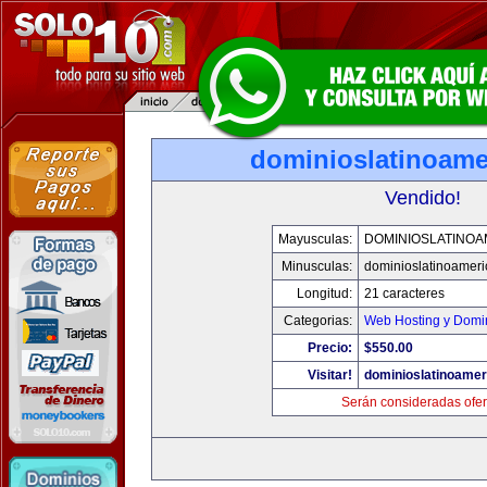
dominioslatinoame
Vendido!
Mayusculas:
DOMINIOSLATINOA
Minusculas:
dominioslatinoamer
Longitud:
21 caracteres
Categorias:
Web Hosting y Domi
Precio:
$550.00
Visitar!
dominioslatinoame
Serán consideradas ofer