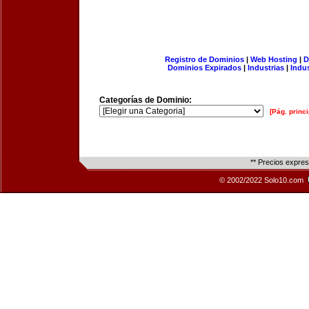
Registro de Dominios
|
Web Hosting
|
D
Dominios Expirados
|
Industrias
|
Indu
Categorías de Dominio:
[Pág. princi
** Precios expre
© 2002/2022 Solo10.com