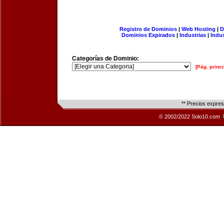
Registro de Dominios
|
Web Hosting
|
D
Dominios Expirados
|
Industrias
|
Indu
Categorías de Dominio:
[Pág. princi
** Precios expre
© 2002/2022 Solo10.com