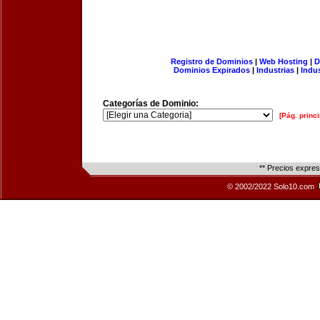
Registro de Dominios
|
Web Hosting
|
D
Dominios Expirados
|
Industrias
|
Indu
Categorías de Dominio:
[Pág. princi
** Precios expre
© 2002/2022 Solo10.com