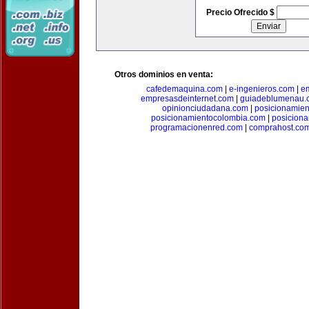
Precio Ofrecido $
Otros dominios en venta:
cafedemaquina.com
|
e-ingenieros.com
|
e
empresasdeinternet.com
|
guiadeblumenau.
opinionciudadana.com
|
posicionamien
posicionamientocolombia.com
|
posicion
programacionenred.com
|
comprahost.co