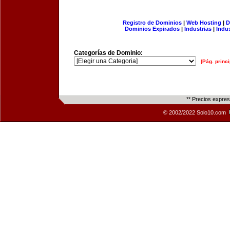
Registro de Dominios
|
Web Hosting
|
D
Dominios Expirados
|
Industrias
|
Indu
Categorías de Dominio:
[Pág. princi
** Precios expre
© 2002/2022 Solo10.com