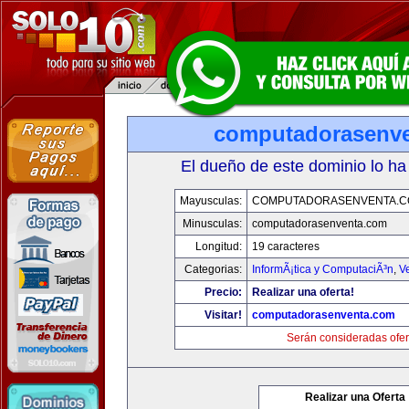
computadorasenv
El dueño de este dominio lo ha
Mayusculas:
COMPUTADORASENVENTA.
Minusculas:
computadorasenventa.com
Longitud:
19 caracteres
Categorias:
InformÃ¡tica y ComputaciÃ³n
,
V
Precio:
Realizar una oferta!
Visitar!
computadorasenventa.com
Serán consideradas ofer
Realizar una Oferta