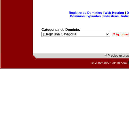
Registro de Dominios
|
Web Hosting
|
D
Dominios Expirados
|
Industrias
|
Indu
Categorías de Dominio:
[Pág. princi
** Precios expre
© 2002/2022 Solo10.com