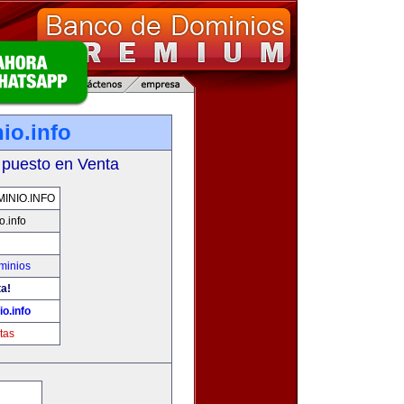
io.info
 puesto en Venta
NIO.INFO
.info
minios
ta!
o.info
tas