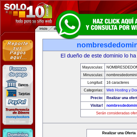
nombresdedomin
El dueño de este dominio lo ha
Mayusculas:
NOMBRESDEDOMI
Minusculas:
nombresdedominio
Longitud:
16 caracteres
Categorias:
Web Hosting y Do
Precio:
Realizar una ofer
Visitar!
nombresdedomini
Serán consideradas ofer
Realizar una Oferta