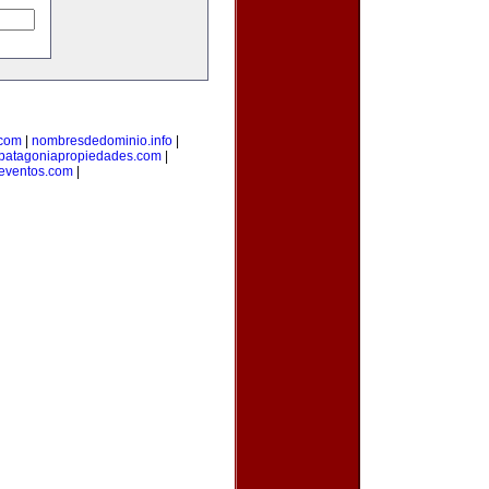
.com
|
nombresdedominio.info
|
patagoniapropiedades.com
|
eventos.com
|