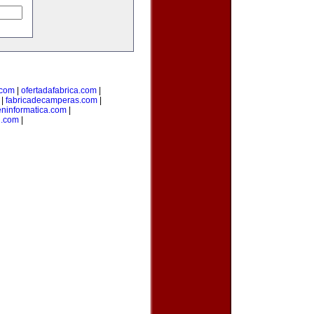
.com
|
ofertadafabrica.com
|
|
fabricadecamperas.com
|
eninformatica.com
|
n.com
|