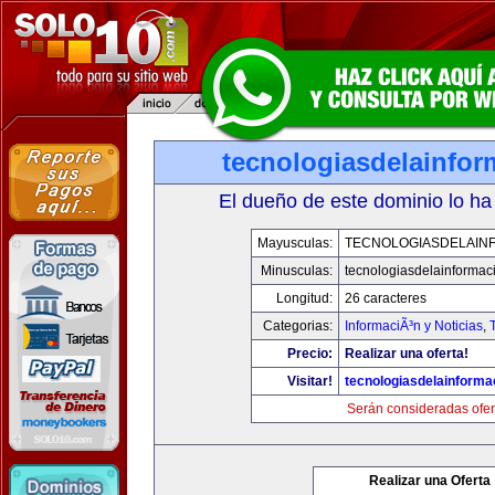
tecnologiasdelainfo
El dueño de este dominio lo ha
Mayusculas:
TECNOLOGIASDELAIN
Minusculas:
tecnologiasdelainformac
Longitud:
26 caracteres
Categorias:
InformaciÃ³n y Noticias
,
Precio:
Realizar una oferta!
Visitar!
tecnologiasdelainforma
Serán consideradas ofer
Realizar una Oferta