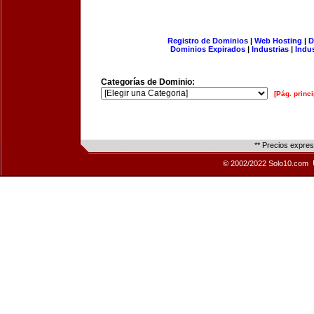
Registro de Dominios
|
Web Hosting
|
D
Dominios Expirados
|
Industrias
|
Indu
Categorías de Dominio:
[Pág. princi
** Precios expre
© 2002/2022 Solo10.com