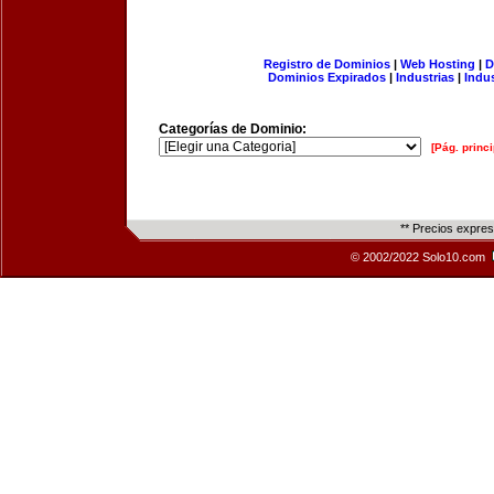
Registro de Dominios
|
Web Hosting
|
D
Dominios Expirados
|
Industrias
|
Indu
Categorías de Dominio:
[Pág. princi
** Precios expre
© 2002/2022 Solo10.com