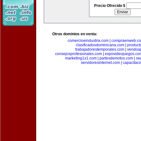
Precio Ofrecido $
Otros dominios en venta:
comercioeindustria.com
|
compraenweb.c
clasificadosdominicana.com
|
product
trabajadorestemporales.com
|
vendoa
consejosprofesionales.com
|
expovideojuegos.co
marketing1x1.com
|
partesdemotos.com
|
se
servidoresinternet.com
|
capacitaci