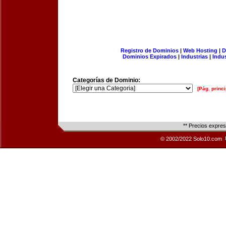
Registro de Dominios
|
Web Hosting
|
D
Dominios Expirados
|
Industrias
|
Indu
Categorías de Dominio:
[Pág. princi
** Precios expre
© 2002/2022 Solo10.com