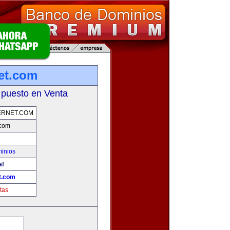
net.com
 puesto en Venta
ERNET.COM
.com
inios
a!
t.com
tas