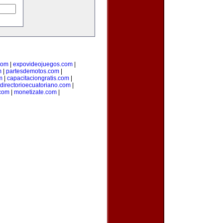
com
|
expovideojuegos.com
|
m
|
partesdemotos.com
|
m
|
capacitaciongratis.com
|
directorioecuatoriano.com
|
.com
|
monetizate.com
|