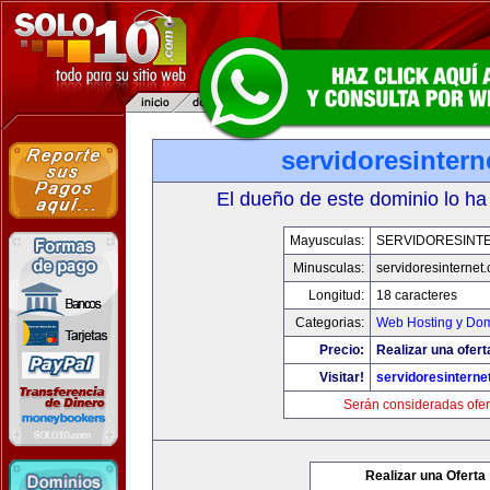
servidoresinter
El dueño de este dominio lo ha
Mayusculas:
SERVIDORESINT
Minusculas:
servidoresinternet
Longitud:
18 caracteres
Categorias:
Web Hosting y Dom
Precio:
Realizar una ofert
Visitar!
servidoresinterne
Serán consideradas ofer
Realizar una Oferta