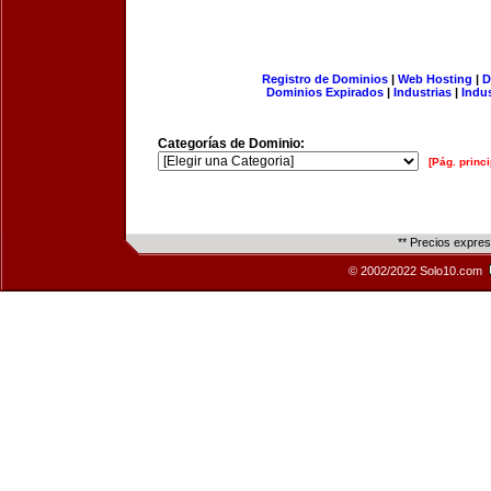
Registro de Dominios
|
Web Hosting
|
D
Dominios Expirados
|
Industrias
|
Indu
Categorías de Dominio:
[Pág. princi
** Precios expre
© 2002/2022 Solo10.com