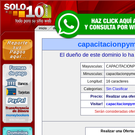
capacitacionpy
El dueño de este dominio lo ha
Mayusculas:
CAPACITACION
Minusculas:
capacitacionpym
Longitud:
16 caracteres
Categorias:
Sin Clasificar
Precio:
Realizar una ofer
Visitar!
capacitacionpy
Serán consideradas ofer
Realizar una Oferta