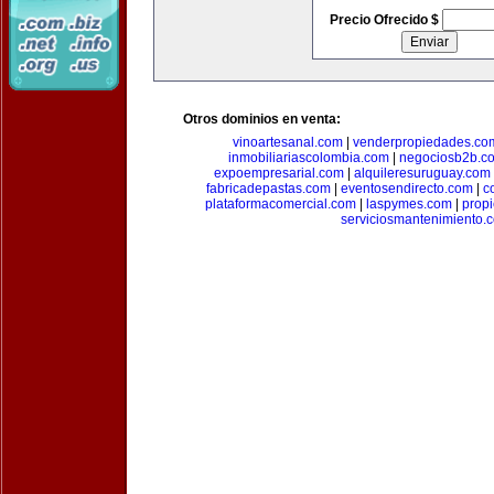
Precio Ofrecido $
Otros dominios en venta:
vinoartesanal.com
|
venderpropiedades.co
inmobiliariascolombia.com
|
negociosb2b.c
expoempresarial.com
|
alquileresuruguay.com
fabricadepastas.com
|
eventosendirecto.com
|
c
plataformacomercial.com
|
laspymes.com
|
prop
serviciosmantenimiento.