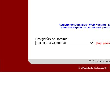
Registro de Dominios
|
Web Hosting
|
D
Dominios Expirados
|
Industrias
|
Indu
Categorías de Dominio:
[Pág. princi
** Precios expre
© 2002/2022 Solo10.com