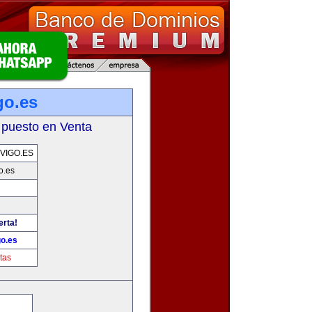
go.es
 puesto en Venta
VIGO.ES
o.es
erta!
go.es
tas