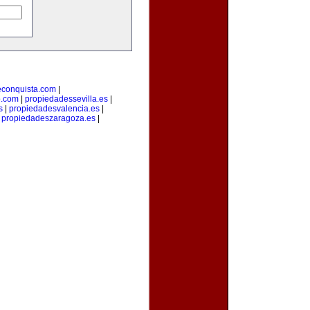
econquista.com
|
o.com
|
propiedadessevilla.es
|
s
|
propiedadesvalencia.es
|
|
propiedadeszaragoza.es
|