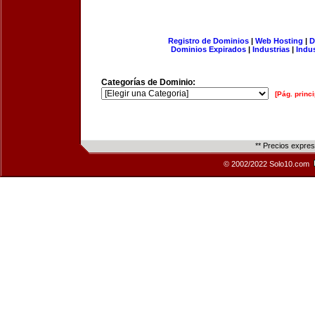
Registro de Dominios
|
Web Hosting
|
D
Dominios Expirados
|
Industrias
|
Indu
Categorías de Dominio:
[Pág. princi
** Precios expre
© 2002/2022 Solo10.com