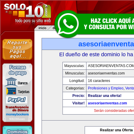
asesoriaenvent
El dueño de este dominio lo ha
Mayusculas:
ASESORIAENVENTAS.CO
Minusculas:
asesoriaenventas.com
Longitud:
16 caracteres
Categorias:
Profesiones y Empleo
,
Venta
Precio:
Realizar una oferta!
Visitar!
asesoriaenventas.com
Serán consideradas ofer
Realizar una Oferta