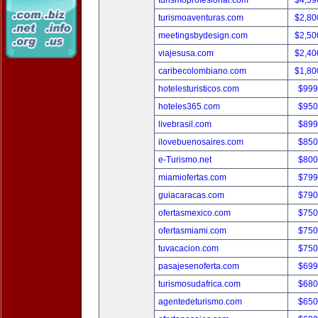
turismoprofesional.com
$4,59
turismoaventuras.com
$2,80
meetingsbydesign.com
$2,50
viajesusa.com
$2,40
caribecolombiano.com
$1,80
hotelesturisticos.com
$999
hoteles365.com
$950
livebrasil.com
$899
ilovebuenosaires.com
$850
e-Turismo.net
$800
miamiofertas.com
$799
guiacaracas.com
$790
ofertasmexico.com
$750
ofertasmiami.com
$750
tuvacacion.com
$750
pasajesenoferta.com
$699
turismosudafrica.com
$680
agentedeturismo.com
$650