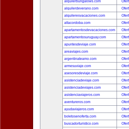
alquilerbungalows.com
Ofer
alquilerdeverano.com
Ofer
alquileresvacaciones.com
Ofer
altacordoba.com
Ofer
apartamentosdevacaciones.com
Ofer
apartamentosuruguay.com
Ofer
apuntesdeviaje.com
Ofer
areaviajes.com
Ofer
argentinateamo.com
Ofer
armesuviaje.com
Ofer
asesoresdeviaje.com
Ofer
asistenciadeviaje.com
Ofer
asistenciadeviajes.com
Ofer
asistenciaviajeros.com
Ofer
aventureros.com
Ofer
ayudaviajeros.com
Ofer
boletosenoferta.com
Ofer
buscadorturistico.com
Ofer