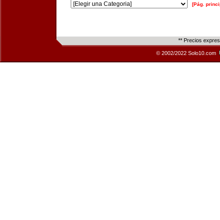
[Pág. princi
** Precios expre
© 2002/2022 Solo10.com