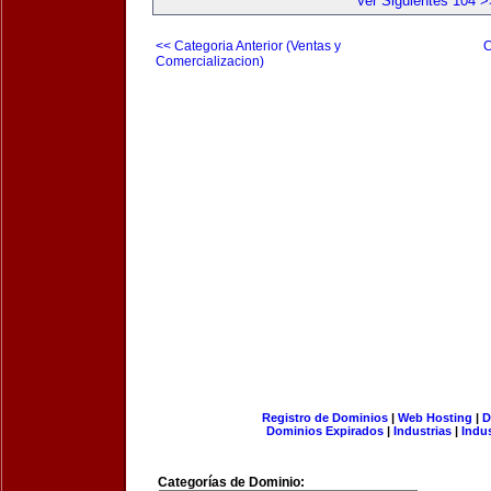
Ver Siguientes 104 >
<< Categoria Anterior (Ventas y
C
Comercializacion)
Registro de Dominios
|
Web Hosting
|
D
Dominios Expirados
|
Industrias
|
Indu
Categorías de Dominio: