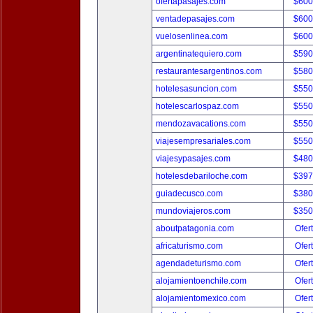
ofertapasajes.com
$600
ventadepasajes.com
$600
vuelosenlinea.com
$600
argentinatequiero.com
$590
restaurantesargentinos.com
$580
hotelesasuncion.com
$550
hotelescarlospaz.com
$550
mendozavacations.com
$550
viajesempresariales.com
$550
viajesypasajes.com
$480
hotelesdebariloche.com
$397
guiadecusco.com
$380
mundoviajeros.com
$350
aboutpatagonia.com
Ofer
africaturismo.com
Ofer
agendadeturismo.com
Ofer
alojamientoenchile.com
Ofer
alojamientomexico.com
Ofer