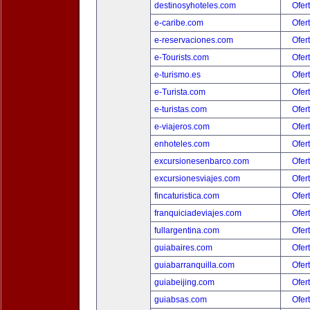
destinosyhoteles.com
Ofer
e-caribe.com
Ofer
e-reservaciones.com
Ofer
e-Tourists.com
Ofer
e-turismo.es
Ofer
e-Turista.com
Ofer
e-turistas.com
Ofer
e-viajeros.com
Ofer
enhoteles.com
Ofer
excursionesenbarco.com
Ofer
excursionesviajes.com
Ofer
fincaturistica.com
Ofer
franquiciadeviajes.com
Ofer
fullargentina.com
Ofer
guiabaires.com
Ofer
guiabarranquilla.com
Ofer
guiabeijing.com
Ofer
guiabsas.com
Ofer