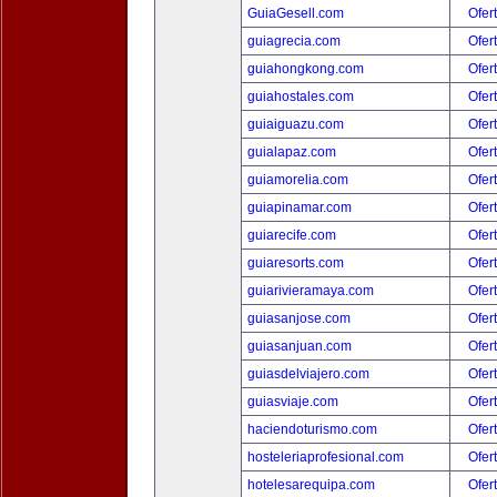
GuiaGesell.com
Ofer
guiagrecia.com
Ofer
guiahongkong.com
Ofer
guiahostales.com
Ofer
guiaiguazu.com
Ofer
guialapaz.com
Ofer
guiamorelia.com
Ofer
guiapinamar.com
Ofer
guiarecife.com
Ofer
guiaresorts.com
Ofer
guiarivieramaya.com
Ofer
guiasanjose.com
Ofer
guiasanjuan.com
Ofer
guiasdelviajero.com
Ofer
guiasviaje.com
Ofer
haciendoturismo.com
Ofer
hosteleriaprofesional.com
Ofer
hotelesarequipa.com
Ofer