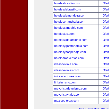
hotelesbrasilia.com
Ofer
hotelesdebrasil.com
Ofer
hotelesdemendoza.com
Ofer
hotelesenaustralia.com
Ofer
hotelessanpablo.com
Ofer
hotelestop.com
Ofer
hotelesyalojamiento.com
Ofer
hotelesygastronomia.com
Ofer
hotelesyhospedaje.com
Ofer
hotelparaeventos.com
Ofer
ideasdeviaje.com
Ofer
ideasdeviajes.com
Ofer
infovacaciones.com
Ofer
linksturismo.com
Ofer
mayoristadeturismo.com
Ofer
mayoristaviajes.com
Ofer
mexicoofertas.com
Ofer