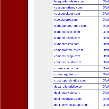
busquedahoteles.com
Ofer
catalogoturismo.com
Ofer
catalogoviajes.com
Ofer
ciberviajeros.com
Ofer
ciudadaniaeuropea.com
Ofer
ciudadturistica.com
Ofer
clubdelturismo.com
Ofer
clubdeturismo.com
Ofer
compararhoteles.com
Ofer
compresuviaje.com
Ofer
compresuvuelo.com
Ofer
conozcaperu.com
Ofer
cordobaguide.com
Ofer
cruceroporelcaribe.com
Ofer
desarrolloturistico.com
Ofer
destinodeviaje.com
Ofer
destinosdeviaje.com
Ofer
destinosvacacionales.com
Ofer