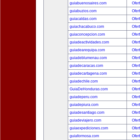
guiabuenosaires.com
Ofer
guiabuzios.com
Ofer
guiacaldas.com
Ofer
guiachacabuco.com
Ofer
guiaconcepcion.com
Ofer
guiadeactividades.com
Ofer
guiadearequipa.com
Ofer
guiadeblumenau.com
Ofer
guiadecaracas.com
Ofer
guiadecartagena.com
Ofer
guiadechile.com
Ofer
GuiaDeHonduras.com
Ofer
guiadeperu.com
Ofer
guiadepiura.com
Ofer
guiadesantiago.com
Ofer
guiadeviajero.com
Ofer
guiaexpediciones.com
Ofer
guiaformosa.com
Ofer