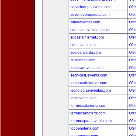
serviciodepostventa.com
Ofer
sevendepropiedad.com
Ofer
sitiodeventas.com
Ofer
subastadevehiculos.com
Ofer
subastainternet.com
Ofer
subastarlo.com
Ofer
sueloenventa.com
Ofer
susofertas.com
Ofer
tecnicadeventa.com
Ofer
TecnicasDeVenta.com
Ofer
tecnicasdeventas.com
Ofer
tecnologiaenventas.com
Ofer
tecnoventa.com
Ofer
terrenosalaventa.com
Ofer
terrenosenoferta.com
Ofer
terrenosparalaventa.com
Ofer
todoenoferta.com
Ofer