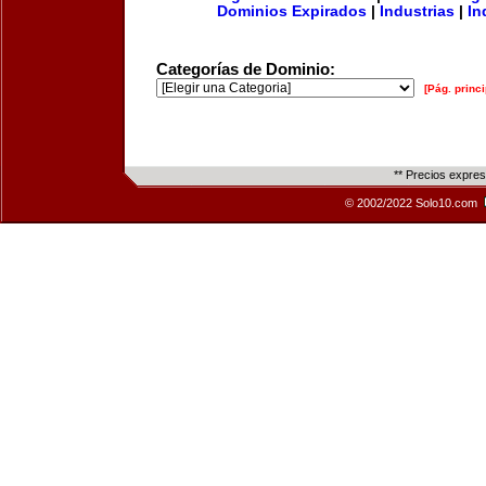
Dominios Expirados
|
Industrias
|
In
Categorías de Dominio:
[Pág. princi
** Precios expre
© 2002/2022 Solo10.com