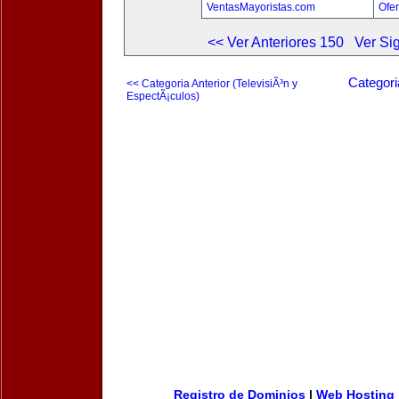
VentasMayoristas.com
Ofer
<< Ver Anteriores 150
Ver Si
Categori
<< Categoria Anterior (TelevisiÃ³n y
EspectÃ¡culos)
Registro de Dominios
|
Web Hosting